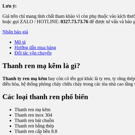
Lưu ý:
Giá trên chỉ mang tính chất tham khảo vì còn phụ thuộc vào kích thướ
hoặc gọi ZALO / HOTLINE:
0327.73.73.76
để được tư vấn và báo g
Nhận báo giá
Mô tả
Hướng dẫn mua hàng
Đối tác vận chuyển
Thanh ren mạ kẽm là gì?
Thanh ty ren mạ kẽm
hay còn có tên gọi khác là ty ren, ty răng thép,
điều hòa, hệ thống phòng cháy chữa cháy trong các tòa nhà cao tầng
Các loại thanh ren phổ biến
Thanh ren mạ kẽm
Thanh ren inox 304
Thanh ren bát chuồn
Thanh ren bằng thép
Thanh ren cấp bền 8.8