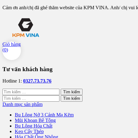
Cảm ơn anh/chị đã ghé thăm website của KPM VINA. Anh/ chị vui lòng
Giỏ hàng
(
0
)
Tư vấn khách hàng
Hotline 1:
0327.73.73.76
Tìm
kiếm
Tìm
cho:
kiếm
Danh mục sản phẩm
cho:
Bu Lông Nở 3 Cánh Mạ Kẽm
Mũi Khoan Bê Tông
Bu Lông Hóa Chất
Keo Cấy Thép
Hóa Chất Ống Nhộng