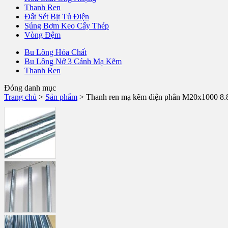
Thanh Ren
Đất Sét Bịt Tủ Điện
Súng Bơm Keo Cấy Thép
Vòng Đệm
Bu Lông Hóa Chất
Bu Lông Nở 3 Cánh Mạ Kẽm
Thanh Ren
Đóng danh mục
Trang chủ
>
Sản phẩm
>
Thanh ren mạ kẽm điện phân M20x1000 8.