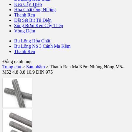
Keo Cấy Thép
Hóa Chất Ống Nhộng
Thanh Ren
Đất Sét Bịt Tủ Điện
Súng Bơm Keo Cấy Thép
Vòng Đệm
Bu Lông Hóa Chất
Bu Lông Nở 3 Cánh Mạ Kẽm
Thanh Ren
Đóng danh mục
Trang chủ
>
Sản phẩm
>
Thanh Ren Mạ Kẽm Nhúng Nóng M5-
M52 4.8 8.8 10.9 DIN 975