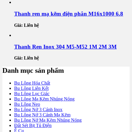
Thanh ren mạ kẽm điện phân M16x1000 6.8
Giá: Liên hệ
Thanh Ren Inox 304 M5-M52 1M 2M 3M
Giá: Liên hệ
Danh mục sản phẩm
Bu Lông Hóa Chất
Bu Lông Liên Kết
Bu Lông Lục Giác
Bu Lông Mạ Kẽm Nhúng Nóng
Bu Lông Neo
Bu Lông Nở 3 Cánh Inox
Bu Lông Nở 3 Cánh Mạ Kẽm
Bu Lông Nở Mạ Kẽm Nhúng Nóng
Đất Sét Bịt Tủ Điện
Ê Cu