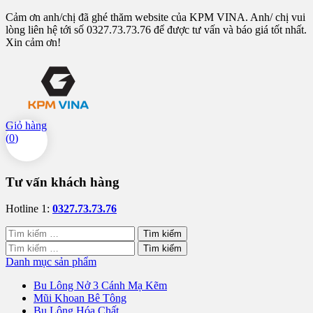
Cảm ơn anh/chị đã ghé thăm website của KPM VINA. Anh/ chị vui
lòng liên hệ tới số 0327.73.73.76 để được tư vấn và báo giá tốt nhất.
Xin cảm ơn!
Giỏ hàng
(
0
)
Tư vấn khách hàng
Hotline 1:
0327.73.73.76
Tìm
kiếm
Tìm
cho:
kiếm
Danh mục sản phẩm
cho:
Bu Lông Nở 3 Cánh Mạ Kẽm
Mũi Khoan Bê Tông
Bu Lông Hóa Chất