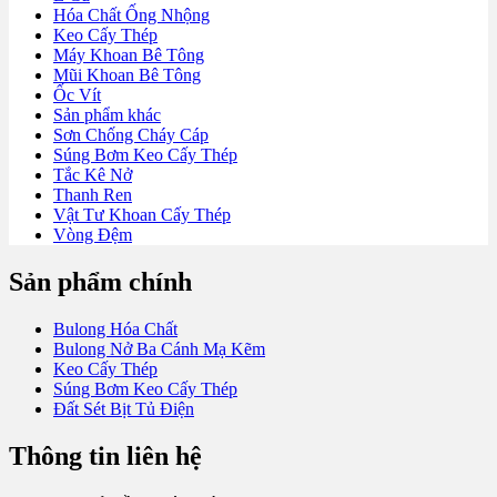
Hóa Chất Ống Nhộng
Keo Cấy Thép
Máy Khoan Bê Tông
Mũi Khoan Bê Tông
Ốc Vít
Sản phẩm khác
Sơn Chống Cháy Cáp
Súng Bơm Keo Cấy Thép
Tắc Kê Nở
Thanh Ren
Vật Tư Khoan Cấy Thép
Vòng Đệm
Sản phẩm chính
Bulong Hóa Chất
Bulong Nở Ba Cánh Mạ Kẽm
Keo Cấy Thép
Súng Bơm Keo Cấy Thép
Đất Sét Bịt Tủ Điện
Thông tin liên hệ