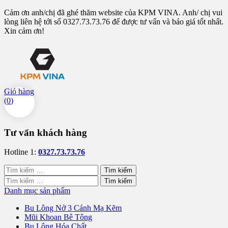
Cảm ơn anh/chị đã ghé thăm website của KPM VINA. Anh/ chị vui
lòng liên hệ tới số 0327.73.73.76 để được tư vấn và báo giá tốt nhất.
Xin cảm ơn!
Giỏ hàng
(
0
)
Tư vấn khách hàng
Hotline 1:
0327.73.73.76
Tìm
kiếm
Tìm
cho:
kiếm
Danh mục sản phẩm
cho:
Bu Lông Nở 3 Cánh Mạ Kẽm
Mũi Khoan Bê Tông
Bu Lông Hóa Chất