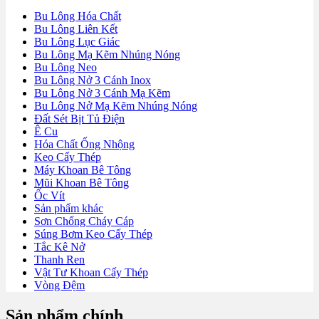
Bu Lông Hóa Chất
Bu Lông Liên Kết
Bu Lông Lục Giác
Bu Lông Mạ Kẽm Nhúng Nóng
Bu Lông Neo
Bu Lông Nở 3 Cánh Inox
Bu Lông Nở 3 Cánh Mạ Kẽm
Bu Lông Nở Mạ Kẽm Nhúng Nóng
Đất Sét Bịt Tủ Điện
Ê Cu
Hóa Chất Ống Nhộng
Keo Cấy Thép
Máy Khoan Bê Tông
Mũi Khoan Bê Tông
Ốc Vít
Sản phẩm khác
Sơn Chống Cháy Cáp
Súng Bơm Keo Cấy Thép
Tắc Kê Nở
Thanh Ren
Vật Tư Khoan Cấy Thép
Vòng Đệm
Sản phẩm chính