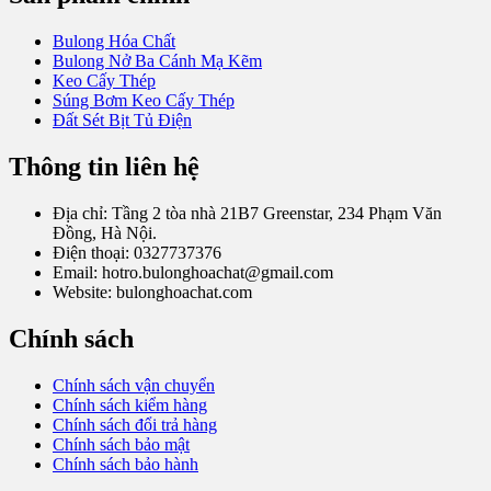
Bulong Hóa Chất
Bulong Nở Ba Cánh Mạ Kẽm
Keo Cấy Thép
Súng Bơm Keo Cấy Thép
Đất Sét Bịt Tủ Điện
Thông tin liên hệ
Địa chỉ: Tầng 2 tòa nhà 21B7 Greenstar, 234 Phạm Văn
Đồng, Hà Nội.
Điện thoại: 0327737376
Email: hotro.bulonghoachat@gmail.com
Website: bulonghoachat.com
Chính sách
Chính sách vận chuyển
Chính sách kiểm hàng
Chính sách đổi trả hàng
Chính sách bảo mật
Chính sách bảo hành