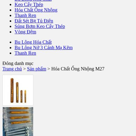
Keo Cấy Thép
Hóa Chất Ống Nhộng
Thanh Ren
Đất Sét Bịt Tủ Điện
Súng Bơm Keo Cấy Thép
Vòng Đệm
Bu Lông Hóa Chất
Bu Lông Nở 3 Cánh Mạ Kẽm
Thanh Ren
Đóng danh mục
Trang chủ
>
Sản phẩm
>
Hóa Chất Ống Nhộng M27