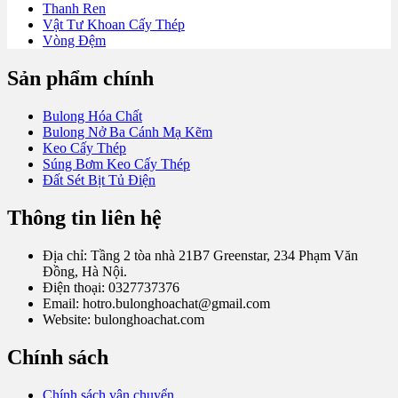
Thanh Ren
Vật Tư Khoan Cấy Thép
Vòng Đệm
Sản phẩm chính
Bulong Hóa Chất
Bulong Nở Ba Cánh Mạ Kẽm
Keo Cấy Thép
Súng Bơm Keo Cấy Thép
Đất Sét Bịt Tủ Điện
Thông tin liên hệ
Địa chỉ: Tầng 2 tòa nhà 21B7 Greenstar, 234 Phạm Văn
Đồng, Hà Nội.
Điện thoại: 0327737376
Email: hotro.bulonghoachat@gmail.com
Website: bulonghoachat.com
Chính sách
Chính sách vận chuyển