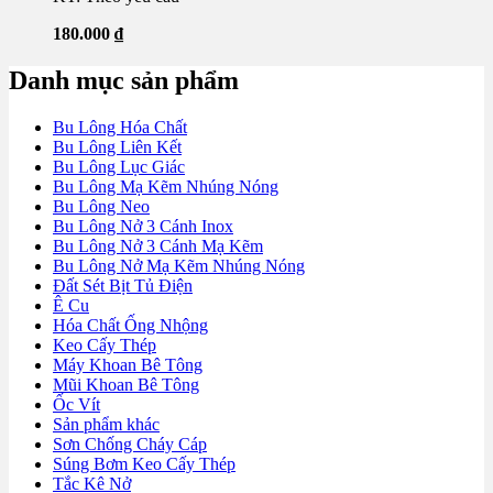
180.000
₫
Danh mục sản phẩm
Bu Lông Hóa Chất
Bu Lông Liên Kết
Bu Lông Lục Giác
Bu Lông Mạ Kẽm Nhúng Nóng
Bu Lông Neo
Bu Lông Nở 3 Cánh Inox
Bu Lông Nở 3 Cánh Mạ Kẽm
Bu Lông Nở Mạ Kẽm Nhúng Nóng
Đất Sét Bịt Tủ Điện
Ê Cu
Hóa Chất Ống Nhộng
Keo Cấy Thép
Máy Khoan Bê Tông
Mũi Khoan Bê Tông
Ốc Vít
Sản phẩm khác
Sơn Chống Cháy Cáp
Súng Bơm Keo Cấy Thép
Tắc Kê Nở