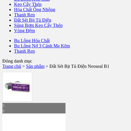
Keo Cấy Thép
Hóa Chất Ống Nhộng
Thanh Ren
Đất Sét Bịt Tủ Điện
Súng Bơm Keo Cấy Thép
Vòng Đệm
Bu Lông Hóa Chất
Bu Lông Nở 3 Cánh Mạ Kẽm
Thanh Ren
Đóng danh mục
Trang chủ
>
Sản phẩm
>
Đất Sét Bịt Tủ Điện Neoseal B1