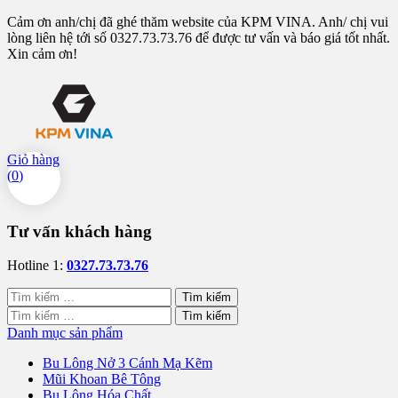
Cảm ơn anh/chị đã ghé thăm website của KPM VINA. Anh/ chị vui
lòng liên hệ tới số 0327.73.73.76 để được tư vấn và báo giá tốt nhất.
Xin cảm ơn!
Giỏ hàng
(
0
)
Tư vấn khách hàng
Hotline 1:
0327.73.73.76
Tìm
kiếm
Tìm
cho:
kiếm
Danh mục sản phẩm
cho:
Bu Lông Nở 3 Cánh Mạ Kẽm
Mũi Khoan Bê Tông
Bu Lông Hóa Chất