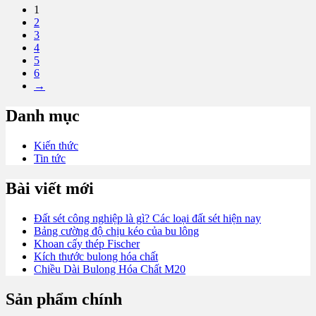
1
2
3
4
5
6
→
Danh mục
Kiến thức
Tin tức
Bài viết mới
Đất sét công nghiệp là gì? Các loại đất sét hiện nay
Bảng cường độ chịu kéo của bu lông
Khoan cấy thép Fischer
Kích thước bulong hóa chất
Chiều Dài Bulong Hóa Chất M20
Sản phẩm chính