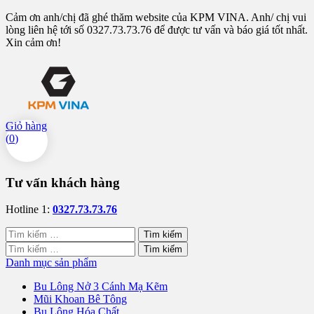
Cảm ơn anh/chị đã ghé thăm website của KPM VINA. Anh/ chị vui
lòng liên hệ tới số 0327.73.73.76 để được tư vấn và báo giá tốt nhất.
Xin cảm ơn!
Giỏ hàng
(
0
)
Tư vấn khách hàng
Hotline 1:
0327.73.73.76
Tìm
kiếm
Tìm
cho:
kiếm
Danh mục sản phẩm
cho:
Bu Lông Nở 3 Cánh Mạ Kẽm
Mũi Khoan Bê Tông
Bu Lông Hóa Chất