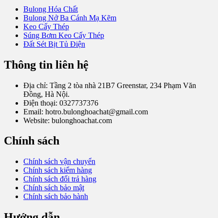
Bulong Hóa Chất
Bulong Nở Ba Cánh Mạ Kẽm
Keo Cấy Thép
Súng Bơm Keo Cấy Thép
Đất Sét Bịt Tủ Điện
Thông tin liên hệ
Địa chỉ: Tầng 2 tòa nhà 21B7 Greenstar, 234 Phạm Văn
Đồng, Hà Nội.
Điện thoại: 0327737376
Email: hotro.bulonghoachat@gmail.com
Website: bulonghoachat.com
Chính sách
Chính sách vận chuyển
Chính sách kiểm hàng
Chính sách đổi trả hàng
Chính sách bảo mật
Chính sách bảo hành
Hướng dẫn