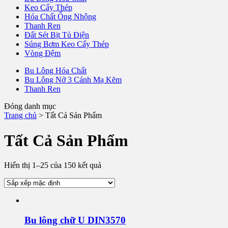
Keo Cấy Thép
Hóa Chất Ống Nhộng
Thanh Ren
Đất Sét Bịt Tủ Điện
Súng Bơm Keo Cấy Thép
Vòng Đệm
Bu Lông Hóa Chất
Bu Lông Nở 3 Cánh Mạ Kẽm
Thanh Ren
Đóng danh mục
Trang chủ
>
Tất Cả Sản Phẩm
Tất Cả Sản Phẩm
Hiển thị 1–25 của 150 kết quả
Bu lông chữ U DIN3570