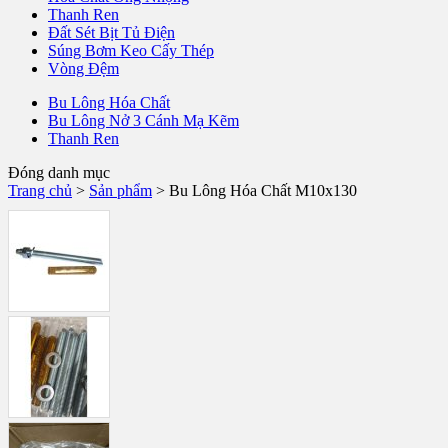
Thanh Ren
Đất Sét Bịt Tủ Điện
Súng Bơm Keo Cấy Thép
Vòng Đệm
Bu Lông Hóa Chất
Bu Lông Nở 3 Cánh Mạ Kẽm
Thanh Ren
Đóng danh mục
Trang chủ
>
Sản phẩm
>
Bu Lông Hóa Chất M10x130