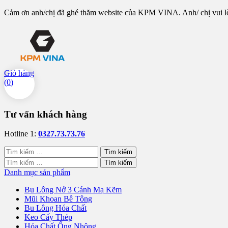
Cảm ơn anh/chị đã ghé thăm website của KPM VINA. Anh/ chị vui lòng
Giỏ hàng
(
0
)
Tư vấn khách hàng
Hotline 1:
0327.73.73.76
Tìm
kiếm
Tìm
cho:
kiếm
Danh mục sản phẩm
cho:
Bu Lông Nở 3 Cánh Mạ Kẽm
Mũi Khoan Bê Tông
Bu Lông Hóa Chất
Keo Cấy Thép
Hóa Chất Ống Nhộng