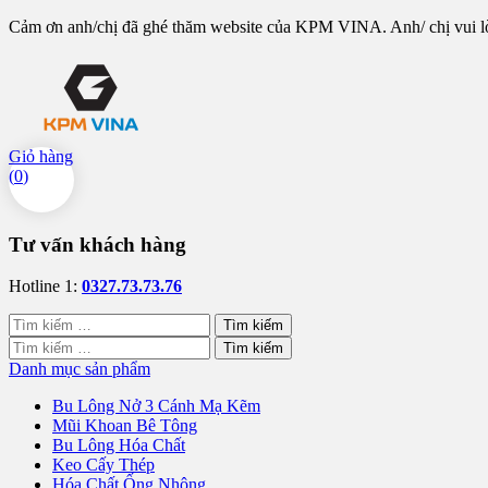
Cảm ơn anh/chị đã ghé thăm website của KPM VINA. Anh/ chị vui lòng
Giỏ hàng
(
0
)
Tư vấn khách hàng
Hotline 1:
0327.73.73.76
Tìm
kiếm
Tìm
cho:
kiếm
Danh mục sản phẩm
cho:
Bu Lông Nở 3 Cánh Mạ Kẽm
Mũi Khoan Bê Tông
Bu Lông Hóa Chất
Keo Cấy Thép
Hóa Chất Ống Nhộng