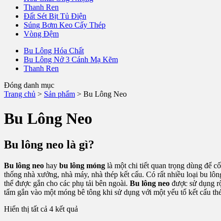
Thanh Ren
Đất Sét Bịt Tủ Điện
Súng Bơm Keo Cấy Thép
Vòng Đệm
Bu Lông Hóa Chất
Bu Lông Nở 3 Cánh Mạ Kẽm
Thanh Ren
Đóng danh mục
Trang chủ
>
Sản phẩm
>
Bu Lông Neo
Bu Lông Neo
Bu lông neo là gì?
Bu lông neo
hay
bu lông móng
là một chi tiết quan trọng dùng để cố
thống nhà xưởng, nhà máy, nhà thép kết cấu. Có rất nhiều loại bu lô
thể được gắn cho các phụ tải bên ngoài.
Bu lông neo
được sử dụng rộn
tấm gắn vào một móng bê tông khi sử dụng với một yếu tố kết cấu th
Hiển thị tất cả 4 kết quả