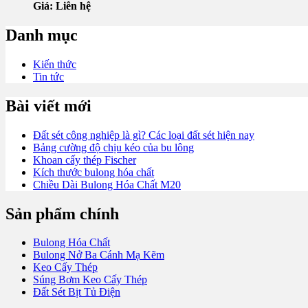
Giá: Liên hệ
Danh mục
Kiến thức
Tin tức
Bài viết mới
Đất sét công nghiệp là gì? Các loại đất sét hiện nay
Bảng cường độ chịu kéo của bu lông
Khoan cấy thép Fischer
Kích thước bulong hóa chất
Chiều Dài Bulong Hóa Chất M20
Sản phẩm chính
Bulong Hóa Chất
Bulong Nở Ba Cánh Mạ Kẽm
Keo Cấy Thép
Súng Bơm Keo Cấy Thép
Đất Sét Bịt Tủ Điện