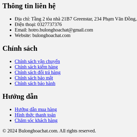
Thông tin liên hệ
Địa chỉ: Tầng 2 tòa nhà 21B7 Greenstar, 234 Phạm Văn Đồng,
Điện thoại: 0327737376
Email: hotro.bulonghoachat@gmail.com
Website: bulonghoachat.com
Chính sách
Chính sách vận chuyển
Chính sách kiểm hàng
Chính sách đổi trả hàng
Chính sách bảo mật
Chính sách bảo hành
Hướng dẫn
Hướng dẫn mua hàng
Hình thức thanh toán
Chăm sóc khách hàng
© 2024 Bulonghoachat.com. All rights reserved.