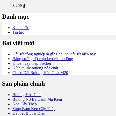
8.200
₫
Danh mục
Kiến thức
Tin tức
Bài viết mới
Đất sét công nghiệp là gì? Các loại đất sét hiện nay
Bảng cường độ chịu kéo của bu lông
Khoan cấy thép Fischer
Kích thước bulong hóa chất
Chiều Dài Bulong Hóa Chất M20
Sản phẩm chính
Bulong Hóa Chất
Bulong Nở Ba Cánh Mạ Kẽm
Keo Cấy Thép
Súng Bơm Keo Cấy Thép
Đất Sét Bịt Tủ Điện