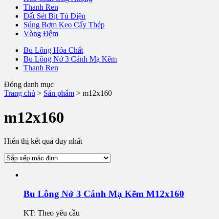
Thanh Ren
Đất Sét Bịt Tủ Điện
Súng Bơm Keo Cấy Thép
Vòng Đệm
Bu Lông Hóa Chất
Bu Lông Nở 3 Cánh Mạ Kẽm
Thanh Ren
Đóng danh mục
Trang chủ
>
Sản phẩm
>
m12x160
m12x160
Hiển thị kết quả duy nhất
Bu Lông Nở 3 Cánh Mạ Kẽm M12x160
KT: Theo yêu cầu