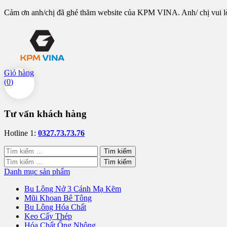
Cảm ơn anh/chị đã ghé thăm website của KPM VINA. Anh/ chị vui lòng
Giỏ hàng
(
0
)
Tư vấn khách hàng
Hotline 1:
0327.73.73.76
Tìm
kiếm
Tìm
cho:
kiếm
Danh mục sản phẩm
cho:
Bu Lông Nở 3 Cánh Mạ Kẽm
Mũi Khoan Bê Tông
Bu Lông Hóa Chất
Keo Cấy Thép
Hóa Chất Ống Nhộng