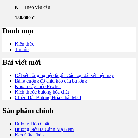
KT: Theo yêu cầu
180.000
₫
Danh mục
Kiến thức
Tin tức
Bài viết mới
Đất sét công nghiệp là gì? Các loại đất sét hiện nay
Bảng cường độ chịu kéo của bu lông
Khoan cấy thép Fischer
Kích thước bulong hóa chất
Chiều Dài Bulong Hóa Chất M20
Sản phẩm chính
Bulong Hóa Chất
Bulong Nở Ba Cánh Mạ Kẽm
Keo Cấy Thép