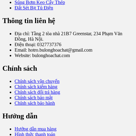
Súng Bơm Keo Cấy Thép
Đất Sét Bịt Tủ Điện
Thông tin liên hệ
Địa chỉ: Tầng 2 tòa nhà 21B7 Greenstar, 234 Phạm Văn
Đồng, Hà Nội.
Điện thoại: 0327737376
Email: hotro.bulonghoachat@gmail.com
Website: bulonghoachat.com
Chính sách
Chính sách vận chuyển
Chính sách kiểm hàng
Chính sách đổi trả hàng
Chính sách bảo mật
Chính sách bảo hành
Hướng dẫn
Hướng dẫn mua hàng
Hình thức thanh toán