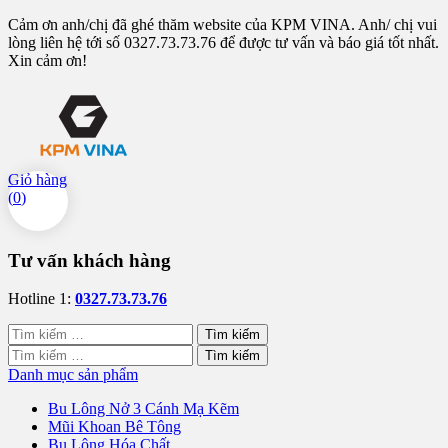
Cảm ơn anh/chị đã ghé thăm website của KPM VINA. Anh/ chị vui
lòng liên hệ tới số 0327.73.73.76 để được tư vấn và báo giá tốt nhất.
Xin cảm ơn!
Giỏ hàng
(
0
)
Tư vấn khách hàng
Hotline 1:
0327.73.73.76
Tìm
kiếm
Tìm
cho:
kiếm
Danh mục sản phẩm
cho:
Bu Lông Nở 3 Cánh Mạ Kẽm
Mũi Khoan Bê Tông
Bu Lông Hóa Chất