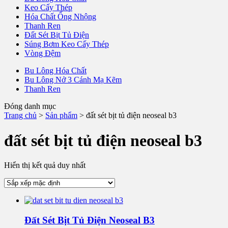
Keo Cấy Thép
Hóa Chất Ống Nhộng
Thanh Ren
Đất Sét Bịt Tủ Điện
Súng Bơm Keo Cấy Thép
Vòng Đệm
Bu Lông Hóa Chất
Bu Lông Nở 3 Cánh Mạ Kẽm
Thanh Ren
Đóng danh mục
Trang chủ
>
Sản phẩm
>
đất sét bịt tủ điện neoseal b3
đất sét bịt tủ điện neoseal b3
Hiển thị kết quả duy nhất
Đất Sét Bịt Tủ Điện Neoseal B3