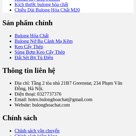
Kích thước bulong hóa chất
Chiều Dài Bulong Hóa Chất M20
Sản phẩm chính
Bulong Hóa Chất
Bulong Nở Ba Cánh Mạ Kẽm
Keo Cấy Thép
Súng Bơm Keo Cấy Thép
Đất Sét Bịt Tủ Điện
Thông tin liên hệ
Địa chỉ: Tầng 2 tòa nhà 21B7 Greenstar, 234 Phạm Văn
Đồng, Hà Nội.
Điện thoại: 0327737376
Email: hotro.bulonghoachat@gmail.com
Website: bulonghoachat.com
Chính sách
Chính sách vận chuyển