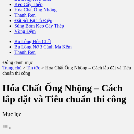
Keo Cấy Thép
Hóa Chất Ống Nhộng
Thanh Ren
Đất Sét Bịt Tủ Điện
Súng Bơm Keo Cấy Thép
Vòng Đệm
Bu Lông Hóa Chất
Bu Lông Nở 3 Cánh Mạ Kẽm
Thanh Ren
Đóng danh mục
Trang chủ
>
Tin tức
>
Hóa Chất Ống Nhộng – Cách lắp đặt và Tiêu
chuẩn thi công
Hóa Chất Ống Nhộng – Cách
lắp đặt và Tiêu chuẩn thi công
Mục lục