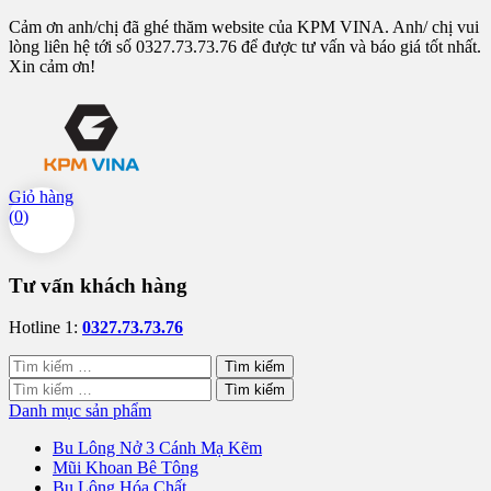
Cảm ơn anh/chị đã ghé thăm website của KPM VINA. Anh/ chị vui
lòng liên hệ tới số 0327.73.73.76 để được tư vấn và báo giá tốt nhất.
Xin cảm ơn!
Giỏ hàng
(
0
)
Tư vấn khách hàng
Hotline 1:
0327.73.73.76
Tìm
kiếm
Tìm
cho:
kiếm
Danh mục sản phẩm
cho:
Bu Lông Nở 3 Cánh Mạ Kẽm
Mũi Khoan Bê Tông
Bu Lông Hóa Chất