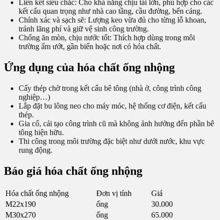
Liên kết siêu chắc: Cho khả năng chịu tải lớn, phù hợp cho các
kết cấu quan trọng như nhà cao tầng, cầu đường, bến cảng.
Chính xác và sạch sẽ: Lượng keo vừa đủ cho từng lỗ khoan,
tránh lãng phí và giữ vệ sinh công trường.
Chống ăn mòn, chịu nước tốt: Thích hợp dùng trong môi
trường ẩm ướt, gần biển hoặc nơi có hóa chất.
Ứng dụng của hóa chất ống nhộng
Cấy thép chờ trong kết cấu bê tông (nhà ở, công trình công
nghiệp…)
Lắp đặt bu lông neo cho máy móc, hệ thống cơ điện, kết cấu
thép.
Gia cố, cải tạo công trình cũ mà không ảnh hưởng đến phần bê
tông hiện hữu.
Thi công trong môi trường đặc biệt như dưới nước, khu vực
rung động.
Báo giá hóa chất ống nhộng
Hóa chất ống nhộng
Đơn vị tính
Giá
M22x190
ống
30.000
M30x270
ống
65.000