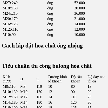
M27x240
ống
52.000
M18x150
ống
20.000
M24x210
ống
36.000
M20x170
ống
21.000
M16x125
ống
14.000
M12X110
ống
12.000
M10x90
ống
10.000
Cách lắp đặt hóa chất ống nhộng
Tiêu chuẩn thi công bulong hóa chất
Kích
Đường kính
Độ sâu
Độ dày neo
D
C
thước
lỗ khoan
khoan
tối đa
M8x110
M8
110
10
80
13
M10x130
M10
130
12
90
20
M12x160
M12
160
14
110
25
M14x180
M14
180
16
120
30
M16x190
M16
190
18
125
35