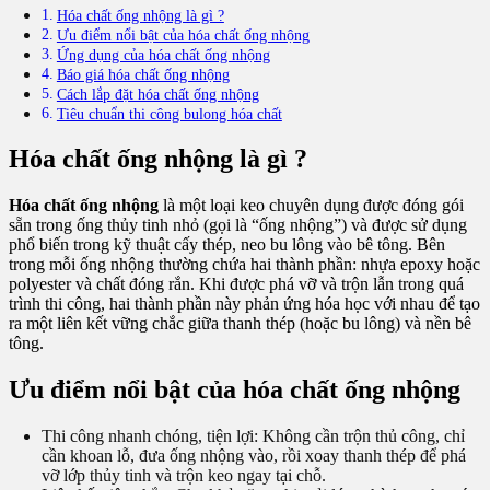
Hóa chất ống nhộng là gì ?
Ưu điểm nổi bật của hóa chất ống nhộng
Ứng dụng của hóa chất ống nhộng
Báo giá hóa chất ống nhộng
Cách lắp đặt hóa chất ống nhộng
Tiêu chuẩn thi công bulong hóa chất
Hóa chất ống nhộng là gì ?
Hóa chất ống nhộng
là một loại keo chuyên dụng được đóng gói
sẵn trong ống thủy tinh nhỏ (gọi là “ống nhộng”) và được sử dụng
phổ biến trong kỹ thuật cấy thép, neo bu lông vào bê tông. Bên
trong mỗi ống nhộng thường chứa hai thành phần: nhựa epoxy hoặc
polyester và chất đóng rắn. Khi được phá vỡ và trộn lẫn trong quá
trình thi công, hai thành phần này phản ứng hóa học với nhau để tạo
ra một liên kết vững chắc giữa thanh thép (hoặc bu lông) và nền bê
tông.
Ưu điểm nổi bật của hóa chất ống nhộng
Thi công nhanh chóng, tiện lợi: Không cần trộn thủ công, chỉ
cần khoan lỗ, đưa ống nhộng vào, rồi xoay thanh thép để phá
vỡ lớp thủy tinh và trộn keo ngay tại chỗ.