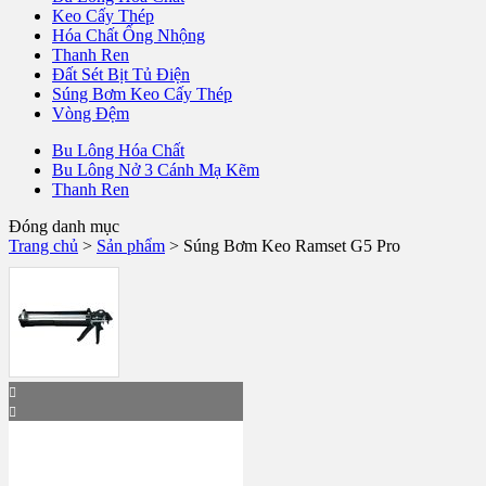
Keo Cấy Thép
Hóa Chất Ống Nhộng
Thanh Ren
Đất Sét Bịt Tủ Điện
Súng Bơm Keo Cấy Thép
Vòng Đệm
Bu Lông Hóa Chất
Bu Lông Nở 3 Cánh Mạ Kẽm
Thanh Ren
Đóng danh mục
Trang chủ
>
Sản phẩm
>
Súng Bơm Keo Ramset G5 Pro