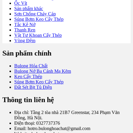
Ốc Vít
Sản phẩm khác
Sơn Chống Cháy Cáp
Súng Bơm Keo Cấy Thép
Tắc Kê Nở
Thanh Ren
Vật Tư Khoan Cấy Thép
Vòng Đệm
Sản phẩm chính
Bulong Hóa Chất
Bulong Nở Ba Cánh Mạ Kẽm
Keo Cấy Thép
Súng Bơm Keo Cấy Thép
Đất Sét Bịt Tủ Điện
Thông tin liên hệ
Địa chỉ: Tầng 2 tòa nhà 21B7 Greenstar, 234 Phạm Văn
Đồng, Hà Nội.
Điện thoại: 0327737376
Email: hotro.bulonghoachat@gmail.com