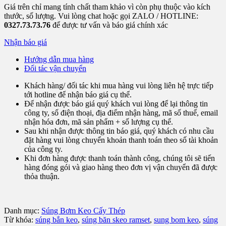
Giá trên chỉ mang tính chất tham khảo vì còn phụ thuộc vào kích
thước, số lượng. Vui lòng chat hoặc gọi ZALO / HOTLINE:
0327.73.73.76
để được tư vấn và báo giá chính xác
Nhận báo giá
Hướng dẫn mua hàng
Đối tác vận chuyển
Khách hàng/ đối tác khi mua hàng vui lòng liên hệ trực tiếp
tới hotline để nhận báo giá cụ thể.
Để nhận được báo giá quý khách vui lòng để lại thông tin
công ty, số điện thoại, địa điểm nhận hàng, mã số thuế, email
nhận hóa đơn, mã sản phẩm + số lượng cụ thể.
Sau khi nhận được thông tin báo giá, quý khách có nhu cầu
đặt hàng vui lòng chuyển khoản thanh toán theo số tài khoản
của công ty.
Khi đơn hàng được thanh toán thành công, chúng tôi sẽ tiến
hàng đóng gói và giao hàng theo đơn vị vận chuyển đã được
thỏa thuận.
Danh mục:
Súng Bơm Keo Cấy Thép
Từ khóa:
súng bắn keo
,
súng băn skeo ramset
,
sung bom keo
,
súng