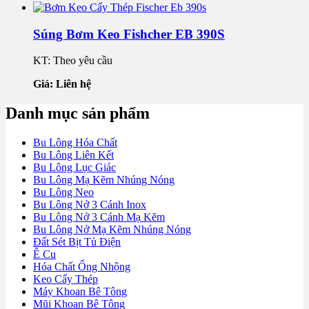
Súng Bơm Keo Fishcher EB 390S
KT: Theo yêu cầu
Giá: Liên hệ
Danh mục sản phẩm
Bu Lông Hóa Chất
Bu Lông Liên Kết
Bu Lông Lục Giác
Bu Lông Mạ Kẽm Nhúng Nóng
Bu Lông Neo
Bu Lông Nở 3 Cánh Inox
Bu Lông Nở 3 Cánh Mạ Kẽm
Bu Lông Nở Mạ Kẽm Nhúng Nóng
Đất Sét Bịt Tủ Điện
Ê Cu
Hóa Chất Ống Nhộng
Keo Cấy Thép
Máy Khoan Bê Tông
Mũi Khoan Bê Tông