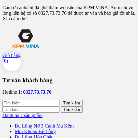
Cảm ơn anh/chị đã ghé thăm website của KPM VINA. Anh/ chị vui
lòng liên hệ tới số 0327.73.73.76 để được tư vấn và báo giá tốt nhất.
Xin cảm ơn!
Giỏ hàng
(
0
)
Tư vấn khách hàng
Hotline 1:
0327.73.73.76
Tìm
kiếm
Tìm
cho:
kiếm
Danh mục sản phẩm
cho:
Bu Lông Nở 3 Cánh Mạ Kẽm
Mũi Khoan Bê Tông
Bu Lông Hóa Chất