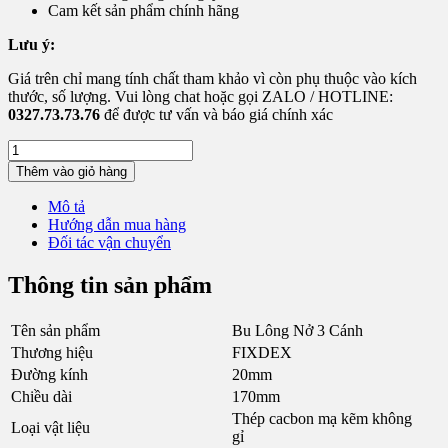
Cam kết sản phẩm chính hãng
Lưu ý:
Giá trên chỉ mang tính chất tham khảo vì còn phụ thuộc vào kích
thước, số lượng. Vui lòng chat hoặc gọi ZALO / HOTLINE:
0327.73.73.76
để được tư vấn và báo giá chính xác
Bu
Lông
Thêm vào giỏ hàng
Nở
3
Mô tả
Cánh
Hướng dẫn mua hàng
Mạ
Đối tác vận chuyển
Kẽm
M20x170
Thông tin sản phẩm
số
lượng
Tên sản phẩm
Bu Lông Nở 3 Cánh
Thương hiệu
FIXDEX
Đường kính
20mm
Chiều dài
170mm
Thép cacbon mạ kẽm không
Loại vật liệu
gỉ