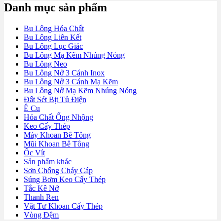
Danh mục sản phẩm
Bu Lông Hóa Chất
Bu Lông Liên Kết
Bu Lông Lục Giác
Bu Lông Mạ Kẽm Nhúng Nóng
Bu Lông Neo
Bu Lông Nở 3 Cánh Inox
Bu Lông Nở 3 Cánh Mạ Kẽm
Bu Lông Nở Mạ Kẽm Nhúng Nóng
Đất Sét Bịt Tủ Điện
Ê Cu
Hóa Chất Ống Nhộng
Keo Cấy Thép
Máy Khoan Bê Tông
Mũi Khoan Bê Tông
Ốc Vít
Sản phẩm khác
Sơn Chống Cháy Cáp
Súng Bơm Keo Cấy Thép
Tắc Kê Nở
Thanh Ren
Vật Tư Khoan Cấy Thép
Vòng Đệm