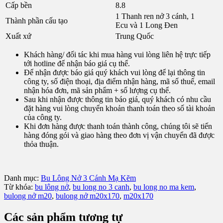
Cấp bền
8.8
1 Thanh ren nở 3 cánh, 1
Thành phần cấu tạo
Ecu và 1 Long Đen
Xuất xứ
Trung Quốc
Khách hàng/ đối tác khi mua hàng vui lòng liên hệ trực tiếp
tới hotline để nhận báo giá cụ thể.
Để nhận được báo giá quý khách vui lòng để lại thông tin
công ty, số điện thoại, địa điểm nhận hàng, mã số thuế, email
nhận hóa đơn, mã sản phẩm + số lượng cụ thể.
Sau khi nhận được thông tin báo giá, quý khách có nhu cầu
đặt hàng vui lòng chuyển khoản thanh toán theo số tài khoản
của công ty.
Khi đơn hàng được thanh toán thành công, chúng tôi sẽ tiến
hàng đóng gói và giao hàng theo đơn vị vận chuyển đã được
thỏa thuận.
Danh mục:
Bu Lông Nở 3 Cánh Mạ Kẽm
Từ khóa:
bu lông nở
,
bu long no 3 canh
,
bu long no ma kem
,
bulong nở m20
,
bulong nở m20x170
,
m20x170
Các sản phẩm tương tự