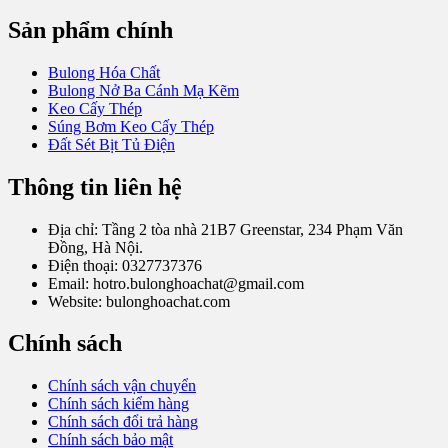
Sản phẩm chính
Bulong Hóa Chất
Bulong Nở Ba Cánh Mạ Kẽm
Keo Cấy Thép
Súng Bơm Keo Cấy Thép
Đất Sét Bịt Tủ Điện
Thông tin liên hệ
Địa chỉ: Tầng 2 tòa nhà 21B7 Greenstar, 234 Phạm Văn
Đồng, Hà Nội.
Điện thoại: 0327737376
Email: hotro.bulonghoachat@gmail.com
Website: bulonghoachat.com
Chính sách
Chính sách vận chuyển
Chính sách kiểm hàng
Chính sách đổi trả hàng
Chính sách bảo mật