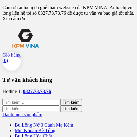
Cảm ơn anh/chị đã ghé thăm website của KPM VINA. Anh/ chị vui
lòng liên hệ tới số 0327.73.73.76 để được tư vấn và báo giá tốt nhất.
Xin cảm ơn!
Giỏ hàng
(
0
)
Tư vấn khách hàng
Hotline 1:
0327.73.73.76
Tìm
kiếm
Tìm
cho:
kiếm
Danh mục sản phẩm
cho:
Bu Lông Nở 3 Cánh Mạ Kẽm
Mũi Khoan Bê Tông
Bu Lông Hóa Chất