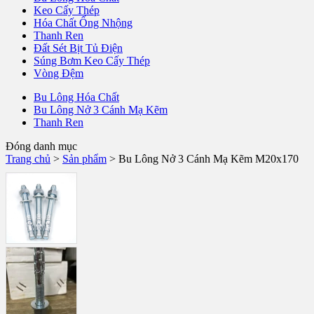
Keo Cấy Thép
Hóa Chất Ống Nhộng
Thanh Ren
Đất Sét Bịt Tủ Điện
Súng Bơm Keo Cấy Thép
Vòng Đệm
Bu Lông Hóa Chất
Bu Lông Nở 3 Cánh Mạ Kẽm
Thanh Ren
Đóng danh mục
Trang chủ
>
Sản phẩm
>
Bu Lông Nở 3 Cánh Mạ Kẽm M20x170