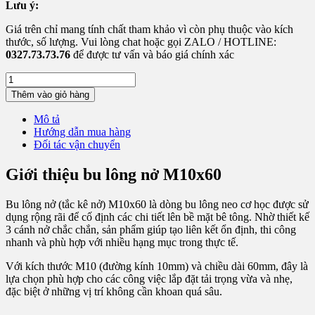
Lưu ý:
Giá trên chỉ mang tính chất tham khảo vì còn phụ thuộc vào kích
thước, số lượng. Vui lòng chat hoặc gọi ZALO / HOTLINE:
0327.73.73.76
để được tư vấn và báo giá chính xác
Bu
Lông
Thêm vào giỏ hàng
Nở
M10x60
Mô tả
số
Hướng dẫn mua hàng
lượng
Đối tác vận chuyển
Giới thiệu bu lông nở M10x60
Bu lông nở (tắc kê nở) M10x60 là dòng bu lông neo cơ học được sử
dụng rộng rãi để cố định các chi tiết lên bề mặt bê tông. Nhờ thiết kế
3 cánh nở chắc chắn, sản phẩm giúp tạo liên kết ổn định, thi công
nhanh và phù hợp với nhiều hạng mục trong thực tế.
Với kích thước M10 (đường kính 10mm) và chiều dài 60mm, đây là
lựa chọn phù hợp cho các công việc lắp đặt tải trọng vừa và nhẹ,
đặc biệt ở những vị trí không cần khoan quá sâu.