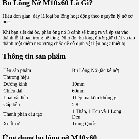
Bu Lông Nở M10x60 Là Gì?
Hiểu đơn giản, đây là loại bu lông hoạt động theo nguyên lý nở cơ
học.
Khi bạn siết đai ốc, phần ống nở 3 cánh sẽ bung ra và ép sát vào
thành lỗ khoan trong bê tông. Nhờ đó, bu lông được giữ chặt và tạo
thành một điểm neo vững chắc để cố định vật liệu hoặc thiết bị.
Thông tin sản phẩm
Tên sản phẩm
Bu Lông Nở (tắc kê nở)
Thương hiệu
Đường kính
10mm
Chiều dài
60mm
Loại vật liệu
Thép mạ kẽm không gỉ
Cấp bền
5.8
1 Thân, 1 Ecu và 1 Long
Thành phần cấu tạo
Đen
Xuất xứ
Trung Quốc
Ứng dụng bu lông nở M10x60