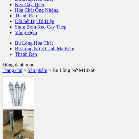
Keo Cấy Thép
Hóa Chất Ống Nhộng
Thanh Ren
Đất Sét Bịt Tủ Điện
Súng Bơm Keo Cấy Thép
Vòng Đệm
Bu Lông Hóa Chất
Bu Lông Nở 3 Cánh Mạ Kẽm
Thanh Ren
Đóng danh mục
Trang chủ
>
Sản phẩm
>
Bu Lông Nở M10x60