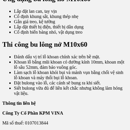
Lắp đặt lan can, tay vịn
Cố định khung sắt, khung thép nhẹ
Gắn giá treo, kệ tường
Lắp đặt thiết bị điện, thiết bị dân dụng
Cố định biển bảng nhỏ, vật dụng treo
Thi công bu lông nở M10x60
Đánh dấu vị trí lỗ khoan chính xác trên bề mặt.
Khoan lỗ bằng mũi khoan có đường kính 10mm, khoan một
lỗ sâu 52mm, đảm bảo vuông góc.
Làm sạch lỗ khoan khỏi bụi và mảnh vụn bằng chổi vệ sinh
lỗ khoan và máy thổi bụi lỗ khoan.
Đặt bulong vào lỗ, các cánh sẽ bung ra khi siết.
Siết bulong vừa đủ để liên kết chắc nhưng không làm hỏng
vật liệu.
Thông tin liên hệ
Công Ty Cổ Phần KPM VINA
Mã số thuế: 0107013844