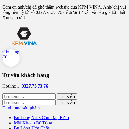
Cảm ơn anh/chị đã ghé thăm website của KPM VINA. Anh/ chị vui
lòng liên hệ tới số 0327.73.73.76 để được tư vấn và báo giá tốt nhất.
Xin cảm ơn!
Giỏ hàng
(
0
)
Tư vấn khách hàng
Hotline 1:
0327.73.73.76
Tìm
kiếm
Tìm
cho:
kiếm
Danh mục sản phẩm
cho:
Bu Lông Nở 3 Cánh Mạ Kẽm
Mũi Khoan Bê Tông
Bu Lông Hóa Chất