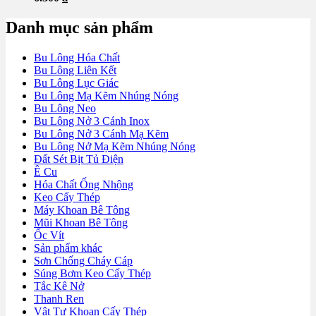
Danh mục sản phẩm
Bu Lông Hóa Chất
Bu Lông Liên Kết
Bu Lông Lục Giác
Bu Lông Mạ Kẽm Nhúng Nóng
Bu Lông Neo
Bu Lông Nở 3 Cánh Inox
Bu Lông Nở 3 Cánh Mạ Kẽm
Bu Lông Nở Mạ Kẽm Nhúng Nóng
Đất Sét Bịt Tủ Điện
Ê Cu
Hóa Chất Ống Nhộng
Keo Cấy Thép
Máy Khoan Bê Tông
Mũi Khoan Bê Tông
Ốc Vít
Sản phẩm khác
Sơn Chống Cháy Cáp
Súng Bơm Keo Cấy Thép
Tắc Kê Nở
Thanh Ren
Vật Tư Khoan Cấy Thép