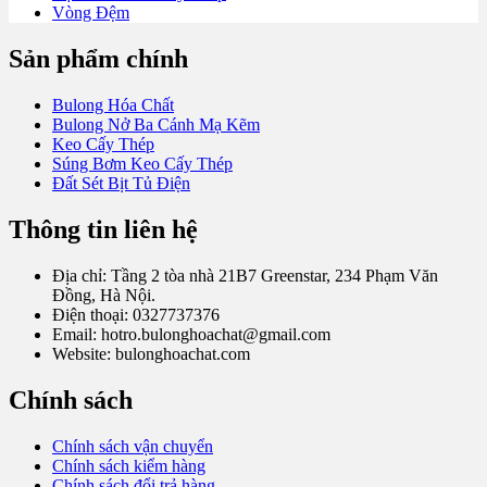
Vòng Đệm
Sản phẩm chính
Bulong Hóa Chất
Bulong Nở Ba Cánh Mạ Kẽm
Keo Cấy Thép
Súng Bơm Keo Cấy Thép
Đất Sét Bịt Tủ Điện
Thông tin liên hệ
Địa chỉ: Tầng 2 tòa nhà 21B7 Greenstar, 234 Phạm Văn
Đồng, Hà Nội.
Điện thoại: 0327737376
Email: hotro.bulonghoachat@gmail.com
Website: bulonghoachat.com
Chính sách
Chính sách vận chuyển
Chính sách kiểm hàng
Chính sách đổi trả hàng