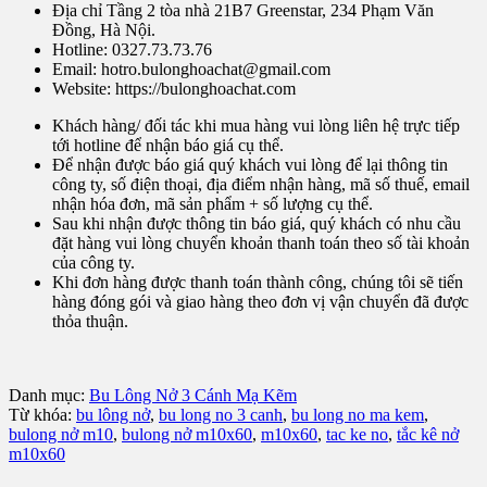
Địa chỉ Tầng 2 tòa nhà 21B7 Greenstar, 234 Phạm Văn
Đồng, Hà Nội.
Hotline: 0327.73.73.76
Email: hotro.bulonghoachat@gmail.com
Website: https://bulonghoachat.com
Khách hàng/ đối tác khi mua hàng vui lòng liên hệ trực tiếp
tới hotline để nhận báo giá cụ thể.
Để nhận được báo giá quý khách vui lòng để lại thông tin
công ty, số điện thoại, địa điểm nhận hàng, mã số thuế, email
nhận hóa đơn, mã sản phẩm + số lượng cụ thể.
Sau khi nhận được thông tin báo giá, quý khách có nhu cầu
đặt hàng vui lòng chuyển khoản thanh toán theo số tài khoản
của công ty.
Khi đơn hàng được thanh toán thành công, chúng tôi sẽ tiến
hàng đóng gói và giao hàng theo đơn vị vận chuyển đã được
thỏa thuận.
Danh mục:
Bu Lông Nở 3 Cánh Mạ Kẽm
Từ khóa:
bu lông nở
,
bu long no 3 canh
,
bu long no ma kem
,
bulong nở m10
,
bulong nở m10x60
,
m10x60
,
tac ke no
,
tắc kê nở
m10x60