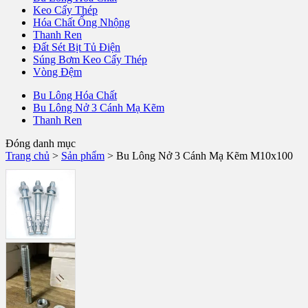
Keo Cấy Thép
Hóa Chất Ống Nhộng
Thanh Ren
Đất Sét Bịt Tủ Điện
Súng Bơm Keo Cấy Thép
Vòng Đệm
Bu Lông Hóa Chất
Bu Lông Nở 3 Cánh Mạ Kẽm
Thanh Ren
Đóng danh mục
Trang chủ
>
Sản phẩm
>
Bu Lông Nở 3 Cánh Mạ Kẽm M10x100