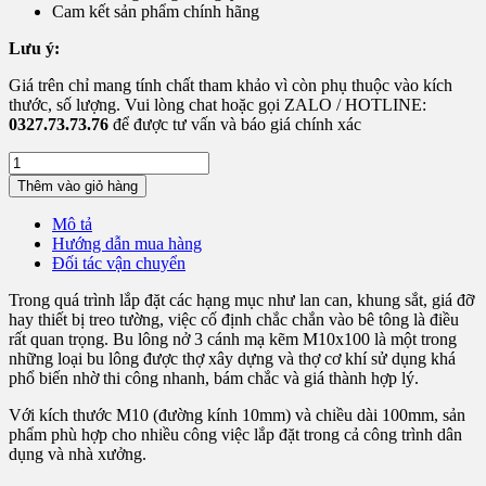
Cam kết sản phẩm chính hãng
Lưu ý:
Giá trên chỉ mang tính chất tham khảo vì còn phụ thuộc vào kích
thước, số lượng. Vui lòng chat hoặc gọi ZALO / HOTLINE:
0327.73.73.76
để được tư vấn và báo giá chính xác
Bu
Lông
Thêm vào giỏ hàng
Nở
3
Mô tả
Cánh
Hướng dẫn mua hàng
Mạ
Đối tác vận chuyển
Kẽm
M10x100
Trong quá trình lắp đặt các hạng mục như lan can, khung sắt, giá đỡ
số
hay thiết bị treo tường, việc cố định chắc chắn vào bê tông là điều
lượng
rất quan trọng. Bu lông nở 3 cánh mạ kẽm M10x100 là một trong
những loại bu lông được thợ xây dựng và thợ cơ khí sử dụng khá
phổ biến nhờ thi công nhanh, bám chắc và giá thành hợp lý.
Với kích thước M10 (đường kính 10mm) và chiều dài 100mm, sản
phẩm phù hợp cho nhiều công việc lắp đặt trong cả công trình dân
dụng và nhà xưởng.