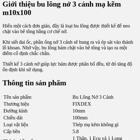
Giới thiệu bu lông nở 3 cánh mạ kẽm
m10x100
Hiểu một cách đơn giản, đây là loại bu lông được thiết kế để neo
chặt vào bê tông bằng cơ chế nở.
Khi siết đai ốc, phần ống nở 3 cánh sẽ bung ra và ép sát vào thành
lỗ khoan. Nhờ vậy, bu lông bám chặt vào bê tông và tạo ra một
điểm cố định chắc chắn.
Thiết kế 3 cánh nở giúp lực bám được phân bố đều, từ đó tăng độ
ổn định khi sử dụng.
Thông tin sản phẩm
Tên sản phẩm
Bu Lông Nở 3 Cánh
Thương hiệu
FIXDEX
Đường kính
10mm
Chiều dài
100mm
Loại vật liệu
Thép mạ kẽm không gỉ
Cấp bền
5.8
1 Thân, 1 Ecu và 1 Long