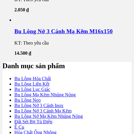
2.050
₫
Bu Lông Nở 3 Cánh Mạ Kẽm M16x150
KT: Theo yêu cầu
14.500
₫
Danh mục sản phẩm
Bu Lông Hóa Chất
Bu Lông Liên Kết
Bu Lông Lục Giác
Bu Lông Mạ Kẽm Nhúng Nóng
Bu Lông Neo
Bu Lông Nở 3 Cánh Inox
Bu Lông Nở 3 Cánh Mạ Kẽm
Bu Lông Nở Mạ Kẽm Nhúng Nóng
Đất Sét Bịt Tủ Điện
Ê Cu
Hóa Chất Ống Nhộng