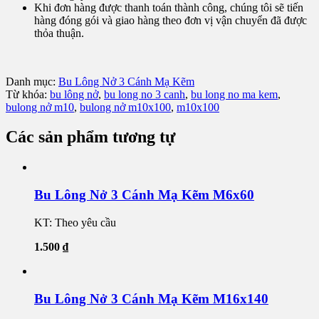
Khi đơn hàng được thanh toán thành công, chúng tôi sẽ tiến
hàng đóng gói và giao hàng theo đơn vị vận chuyển đã được
thỏa thuận.
Danh mục:
Bu Lông Nở 3 Cánh Mạ Kẽm
Từ khóa:
bu lông nở
,
bu long no 3 canh
,
bu long no ma kem
,
bulong nở m10
,
bulong nở m10x100
,
m10x100
Các sản phẩm tương tự
Bu Lông Nở 3 Cánh Mạ Kẽm M6x60
KT: Theo yêu cầu
1.500
₫
Bu Lông Nở 3 Cánh Mạ Kẽm M16x140