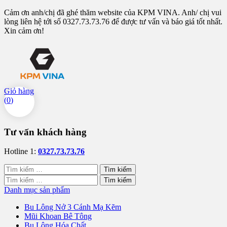
Cảm ơn anh/chị đã ghé thăm website của KPM VINA. Anh/ chị vui
lòng liên hệ tới số 0327.73.73.76 để được tư vấn và báo giá tốt nhất.
Xin cảm ơn!
Giỏ hàng
(
0
)
Tư vấn khách hàng
Hotline 1:
0327.73.73.76
Tìm
kiếm
Tìm
cho:
kiếm
Danh mục sản phẩm
cho:
Bu Lông Nở 3 Cánh Mạ Kẽm
Mũi Khoan Bê Tông
Bu Lông Hóa Chất