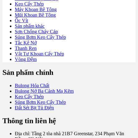
Keo Cấy Thép
Máy Khoan Bê Tông
Mũi Khoan Bê Tông
Ốc Vít
Sản phẩm khác
Sơn Chống Cháy Cáp
Súng Bơm Keo Cấy Thép
Tắc Kê Nở
Thanh Ren
Vật Tư Khoan Cấy Thép
Vòng Đệm
Sản phẩm chính
Bulong Hóa Chất
Bulong Nở Ba Cánh Mạ Kẽm
Keo Cấy Thép
Súng Bơm Keo Cấy Thép
Đất Sét Bịt Tủ Điện
Thông tin liên hệ
Địa chỉ: Tầng 2 tòa nhà 21B7 Greenstar, 234 Phạm Văn