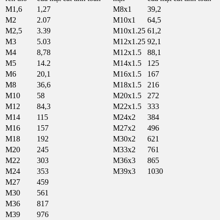
M1,6
1,27
M8x1
39,2
M2
2.07
M10x1
64,5
M2,5
3.39
M10x1.25
61,2
M3
5.03
M12x1.25
92,1
M4
8,78
M12x1.5
88,1
M5
14.2
M14x1.5
125
M6
20,1
M16x1.5
167
M8
36,6
M18x1.5
216
M10
58
M20x1.5
272
M12
84,3
M22x1.5
333
M14
115
M24x2
384
M16
157
M27x2
496
M18
192
M30x2
621
M20
245
M33x2
761
M22
303
M36x3
865
M24
353
M39x3
1030
M27
459
M30
561
M36
817
M39
976