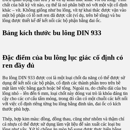
chất của bất kỳ vít nào, cụ thể là nó phân biệt nó với một vật cố định
khác – vít. Không giống như bu lông, vít tự khai thác được vặn vào
một bộ phận có lỗ nơi ren đã được cắt (ví dụ, trên bê tông) và bu
lông được thiết kế để kết nối các bộ phận bằng đai ốc.
Bảng kích thước bu lông DIN 933
Đặc điểm của bu lông lục giác cố định có
ren đầy đủ
Bu lông DIN 933 được coi là một loại chốt đa năng có thể được sử
dụng để kết nối các bộ phận, cố định các thành phần treo trên bề
mặt làm việc bằng gạch hoặc bê tông. Ngoài ra, do chiều dài của bu
lông nhỏ – lên đến 6 mm, loại chốt này đóng vai trò là khóa đáng tin
cậy cho các cơ cấu tấm mỏng, trong đó cần có một chuỗi các kết nối
với việc cố định riêng từng bu lông bằng đinh tán, đai ốc có kích
thước phù hợp.
Thép, hợp kim màu: đồng, đồng thau, cũng như nhôm và thậm chí
cả nhựa có thể được sử dụng làm vật liệu để sản xuất các loại bu
lông như vậy. Xử lý chống ăn mòn bổ sung được thực hiện bằng