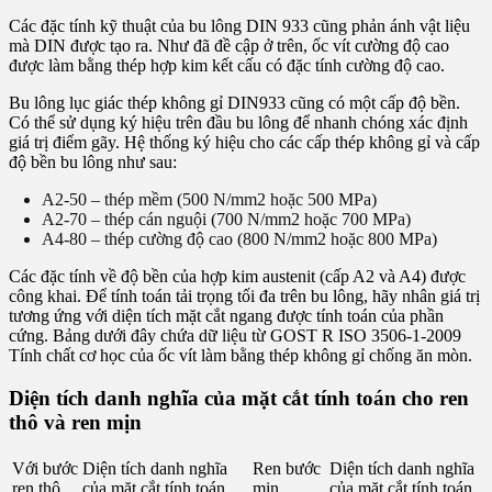
Các đặc tính kỹ thuật của bu lông DIN 933 cũng phản ánh vật liệu
mà DIN được tạo ra. Như đã đề cập ở trên, ốc vít cường độ cao
được làm bằng thép hợp kim kết cấu có đặc tính cường độ cao.
Bu lông lục giác thép không gỉ DIN933 cũng có một cấp độ bền.
Có thể sử dụng ký hiệu trên đầu bu lông để nhanh chóng xác định
giá trị điểm gãy. Hệ thống ký hiệu cho các cấp thép không gỉ và cấp
độ bền bu lông như sau:
A2-50 – thép mềm (500 N/mm2 hoặc 500 MPa)
A2-70 – thép cán nguội (700 N/mm2 hoặc 700 MPa)
A4-80 – thép cường độ cao (800 N/mm2 hoặc 800 MPa)
Các đặc tính về độ bền của hợp kim austenit (cấp A2 và A4) được
công khai. Để tính toán tải trọng tối đa trên bu lông, hãy nhân giá trị
tương ứng với diện tích mặt cắt ngang được tính toán của phần
cứng. Bảng dưới đây chứa dữ liệu từ GOST R ISO 3506-1-2009
Tính chất cơ học của ốc vít làm bằng thép không gỉ chống ăn mòn.
Diện tích danh nghĩa của mặt cắt tính toán cho ren
thô và ren mịn
Với bước
Diện tích danh nghĩa
Ren bước
Diện tích danh nghĩa
ren thô
của mặt cắt tính toán
mịn
của mặt cắt tính toán