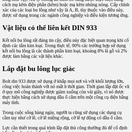
cách mạ kẽm điện phân (kẽm) hoặc mạ kẽm nhúng nóng. Cấp chính
xác của các loại bu lông như vậy là A, B, tùy thuộc vào điều này,
được sử dụng trong các ngành công nghiệp và điều kiện tương ứng.
Vật liệu có thể liên kết DIN 933
Kết nối bu lông rất đáng tin cậy, điều này đặc biệt quan trọng khi cố
định các tấm kim loại. Trong thực tế, 90% các trường hợp sử dụng
kết nối bu lông là các thành phần kim loại, khoảng 8% là gỗ và 2%
được làm bằng các vật liệu khác.
Lắp đặt bu lông lục giác
Bolt din 933 được sử dụng ở khắp mọi nơi và với khối lượng lớn,
công việc hoàn thành với nó mất ít thời gian. Thời gian lắp đặt ốc vít
ở quy mô công nghiệp được giảm xuống còn vài giây, vì nó được
thực hiện bằng cách sử dụng đầu ổ cắm trên một công cụ điện bằng
máy tính.
Trong cuộc sống hàng ngày, người ta cũng sử dụng các dụng cụ
cầm tay như cờ lê, cờ lê miệng rộng, cờ lê tự động có đầu ổ cắm.
Lực cần thiết trong quá trình lắp đặt thủ công thường đủ để cố định