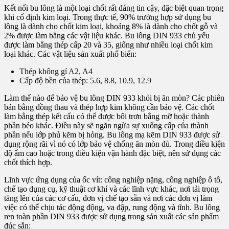
Kết nối bu lông là một loại chốt rất đáng tin cậy, đặc biệt quan trọng
khi cố định kim loại. Trong thực tế, 90% trường hợp sử dụng bu
lông là dành cho chốt kim loại, khoảng 8% là dành cho chốt gỗ và
2% được làm bằng các vật liệu khác. Bu lông DIN 933 chủ yếu
được làm bằng thép cấp 20 và 35, giống như nhiều loại chốt kim
loại khác. Các vật liệu sản xuất phổ biến:
Thép không gỉ A2, A4
Cấp độ bền của thép: 5.6, 8.8, 10.9, 12.9
Làm thế nào để bảo vệ bu lông DIN 933 khỏi bị ăn mòn? Các phiên
bản bằng đồng thau và thép hợp kim không cần bảo vệ. Các chốt
làm bằng thép kết cấu có thể được bôi trơn bằng mỡ hoặc thành
phần béo khác. Điều này sẽ ngăn ngừa sự xuống cấp của thành
phần nếu lớp phủ kẽm bị hỏng. Bu lông mạ kẽm DIN 933 được sử
dụng rộng rãi vì nó có lớp bảo vệ chống ăn mòn đủ. Trong điều kiện
độ ẩm cao hoặc trong điều kiện vận hành đặc biệt, nên sử dụng các
chốt thích hợp.
Lĩnh vực ứng dụng của ốc vít: công nghiệp nặng, công nghiệp ô tô,
chế tạo dụng cụ, kỹ thuật cơ khí và các lĩnh vực khác, nơi tải trọng
tăng lên của các cơ cấu, đơn vị chế tạo sẵn và nơi các đơn vị làm
việc có thể chịu tác động động, va đập, rung động và tĩnh. Bu lông
ren toàn phần DIN 933 được sử dụng trong sản xuất các sản phẩm
đúc sẵn: