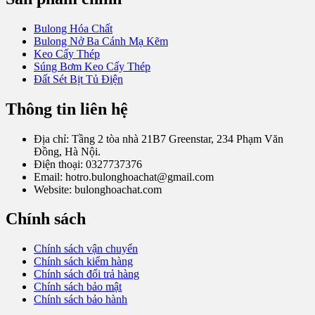
Bulong Hóa Chất
Bulong Nở Ba Cánh Mạ Kẽm
Keo Cấy Thép
Súng Bơm Keo Cấy Thép
Đất Sét Bịt Tủ Điện
Thông tin liên hệ
Địa chỉ: Tầng 2 tòa nhà 21B7 Greenstar, 234 Phạm Văn
Đồng, Hà Nội.
Điện thoại: 0327737376
Email: hotro.bulonghoachat@gmail.com
Website: bulonghoachat.com
Chính sách
Chính sách vận chuyển
Chính sách kiểm hàng
Chính sách đổi trả hàng
Chính sách bảo mật
Chính sách bảo hành