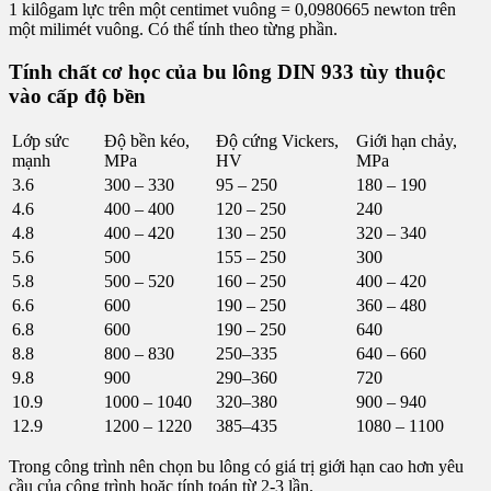
1 kilôgam lực trên một centimet vuông = 0,0980665 newton trên
một milimét vuông. Có thể tính theo từng phần.
Tính chất cơ học của bu lông DIN 933 tùy thuộc
vào cấp độ bền
Lớp sức
Độ bền kéo,
Độ cứng Vickers,
Giới hạn chảy,
mạnh
MPa
HV
MPa
3.6
300 – 330
95 – 250
180 – 190
4.6
400 – 400
120 – 250
240
4.8
400 – 420
130 – 250
320 – 340
5.6
500
155 – 250
300
5.8
500 – 520
160 – 250
400 – 420
6.6
600
190 – 250
360 – 480
6.8
600
190 – 250
640
8.8
800 – 830
250–335
640 – 660
9.8
900
290–360
720
10.9
1000 – 1040
320–380
900 – 940
12.9
1200 – 1220
385–435
1080 – 1100
Trong công trình nên chọn bu lông có giá trị giới hạn cao hơn yêu
cầu của công trình hoặc tính toán từ 2-3 lần.