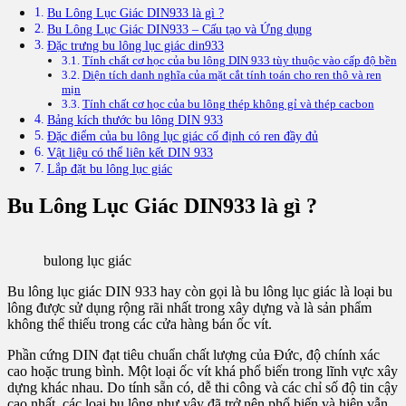
Bu Lông Lục Giác DIN933 là gì ?
Bu Lông Lục Giác DIN933 – Cấu tạo và Ứng dụng
Đặc trưng bu lông lục giác din933
Tính chất cơ học của bu lông DIN 933 tùy thuộc vào cấp độ bền
Diện tích danh nghĩa của mặt cắt tính toán cho ren thô và ren
mịn
Tính chất cơ học của bu lông thép không gỉ và thép cacbon
Bảng kích thước bu lông DIN 933
Đặc điểm của bu lông lục giác cố định có ren đầy đủ
Vật liệu có thể liên kết DIN 933
Lắp đặt bu lông lục giác
Bu Lông Lục Giác DIN933 là gì ?
bulong lục giác
Bu lông lục giác DIN 933 hay còn gọi là bu lông lục giác là loại bu
lông được sử dụng rộng rãi nhất trong xây dựng và là sản phẩm
không thể thiếu trong các cửa hàng bán ốc vít.
Phần cứng DIN đạt tiêu chuẩn chất lượng của Đức, độ chính xác
cao hoặc trung bình. Một loại ốc vít khá phổ biến trong lĩnh vực xây
dựng khác nhau. Do tính sẵn có, dễ thi công và các chỉ số độ tin cậy
cao nhất, các loại bu lông như vậy đã trở nên phổ biến và hiện vẫn