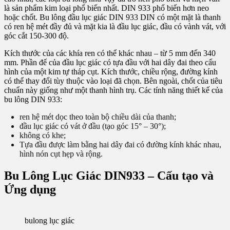
là sản phẩm kim loại phổ biến nhất. DIN 933 phổ biến hơn neo
hoặc chốt. Bu lông đầu lục giác DIN 933 DIN có một mặt là thanh
có ren hệ mét đầy đủ và mặt kia là đầu lục giác, đầu có vành vát, với
góc cắt 150-300 độ.
Kích thước của các khía ren có thể khác nhau – từ 5 mm đến 340
mm. Phần đế của đầu lục giác có tựa đầu với hai dây đai theo cấu
hình của một kim tự tháp cụt. Kích thước, chiều rộng, đường kính
có thể thay đổi tùy thuộc vào loại đã chọn. Bên ngoài, chốt của tiêu
chuẩn này giống như một thanh hình trụ. Các tính năng thiết kế của
bu lông DIN 933:
ren hệ mét dọc theo toàn bộ chiều dài của thanh;
đầu lục giác có vát ở đầu (tạo góc 15° – 30°);
không có khe;
Tựa đầu được làm bằng hai dây đai có đường kính khác nhau,
hình nón cụt hẹp và rộng.
Bu Lông Lục Giác DIN933 – Cấu tạo và
Ứng dụng
bulong lục giác