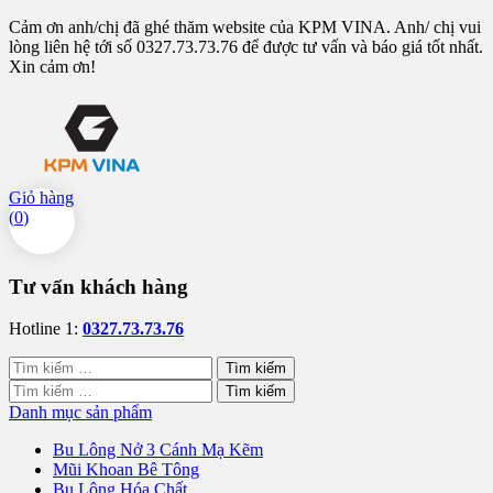
Cảm ơn anh/chị đã ghé thăm website của KPM VINA. Anh/ chị vui
lòng liên hệ tới số 0327.73.73.76 để được tư vấn và báo giá tốt nhất.
Xin cảm ơn!
Giỏ hàng
(
0
)
Tư vấn khách hàng
Hotline 1:
0327.73.73.76
Tìm
kiếm
Tìm
cho:
kiếm
Danh mục sản phẩm
cho:
Bu Lông Nở 3 Cánh Mạ Kẽm
Mũi Khoan Bê Tông
Bu Lông Hóa Chất