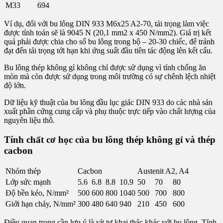
M33
694
Ví dụ, đối với bu lông DIN 933 M6x25 A2-70, tải trọng làm việc
được tính toán sẽ là 9045 N (20,1 mm2 x 450 N/mm2). Giá trị kết
quả phải được chia cho số bu lông trong bộ – 20-30 chiếc, để tránh
đạt đến tải trọng tới hạn khi ứng suất đầu tiên tác động lên kết cấu.
Bu lông thép không gỉ không chỉ được sử dụng vì tính chống ăn
mòn mà còn được sử dụng trong môi trường có sự chênh lệch nhiệt
độ lớn.
Dữ liệu kỹ thuật của bu lông đầu lục giác DIN 933 do các nhà sản
xuất phần cứng cung cấp và phụ thuộc trực tiếp vào chất lượng của
nguyên liệu thô.
Tính chất cơ học của bu lông thép không gỉ và thép
cacbon
Nhóm thép
Cacbon
Austenit A2, A4
Lớp sức mạnh
5.6
6.8
8.8
10.9
50
70
80
Độ bền kéo, N/mm²
500
600
800
1040
500
700
800
Giới hạn chảy, N/mm²
300
480
640
940
210
450
600
Điều quan trọng cần lưu ý là vít tự khai thác khác với bu lông. Tính