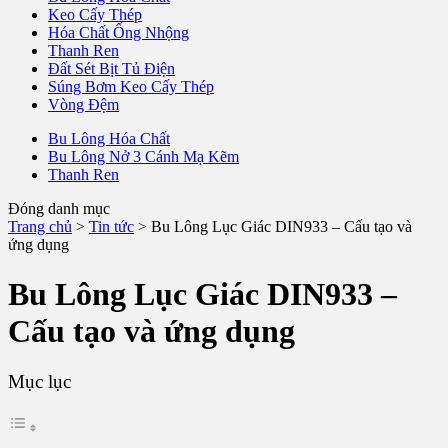
Keo Cấy Thép
Hóa Chất Ống Nhộng
Thanh Ren
Đất Sét Bịt Tủ Điện
Súng Bơm Keo Cấy Thép
Vòng Đệm
Bu Lông Hóa Chất
Bu Lông Nở 3 Cánh Mạ Kẽm
Thanh Ren
Đóng danh mục
Trang chủ
>
Tin tức
>
Bu Lông Lục Giác DIN933 – Cấu tạo và
ứng dụng
Bu Lông Lục Giác DIN933 –
Cấu tạo và ứng dụng
Mục lục