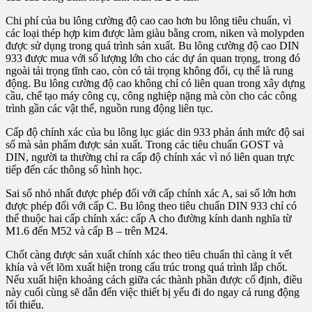
Chi phí của bu lông cường độ cao cao hơn bu lông tiêu chuẩn, vì
các loại thép hợp kim được làm giàu bằng crom, niken và molypden
được sử dụng trong quá trình sản xuất. Bu lông cường độ cao DIN
933 được mua với số lượng lớn cho các dự án quan trọng, trong đó
ngoài tải trọng tĩnh cao, còn có tải trọng không đổi, cụ thể là rung
động. Bu lông cường độ cao không chỉ có liên quan trong xây dựng
cầu, chế tạo máy công cụ, công nghiệp nặng mà còn cho các công
trình gần các vật thể, nguồn rung động liên tục.
Cấp độ chính xác của bu lông lục giác din 933 phản ánh mức độ sai
số mà sản phẩm được sản xuất. Trong các tiêu chuẩn GOST và
DIN, người ta thường chỉ ra cấp độ chính xác vì nó liên quan trực
tiếp đến các thông số hình học.
Sai số nhỏ nhất được phép đối với cấp chính xác A, sai số lớn hơn
được phép đối với cấp C. Bu lông theo tiêu chuẩn DIN 933 chỉ có
thể thuộc hai cấp chính xác: cấp A cho đường kính danh nghĩa từ
M1.6 đến M52 và cấp B – trên M24.
Chốt càng được sản xuất chính xác theo tiêu chuẩn thì càng ít vết
khía và vết lõm xuất hiện trong cấu trúc trong quá trình lắp chốt.
Nếu xuất hiện khoảng cách giữa các thành phần được cố định, điều
này cuối cùng sẽ dẫn đến việc thiết bị yếu đi do ngay cả rung động
tối thiểu.