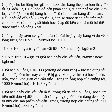
Cấp độ cho bu lông lục giác din 933 làm bằng thép cacbon thay đổi
từ 3,6 đến 12,9. Chỉ báo độ bền phản ánh giới hạn phá vỡ của kim
loại và được biểu thị bằng hai chữ số cách nhau bằng dấu chấm.
Nếu chốt có cấp độ 8,8 trở lên, giá trị sẽ được đánh dấu trên mỗi
chốt, bất kể các thông số hình học. Cấp độ bền cao là một lợi thế
được tuyên bố công khai.
Chúng ta hãy xem xét giá trị của các đại lượng này bằng ví dụ về bu
lông lục giác DIN 933 M8x60 loại 10.9.
“10” x 100 – giá trị giới hạn vật liệu, N/mm2 hoặc kgf/cm2
“9” x “10” / 10 – giá trị giới hạn chảy của vật liệu, N/mm2 hoặc
kgf/cm2
Giới hạn bu lông DIN 933 (cường độ chịu kéo) – lực tác dụng tối
đa, khi đạt đến lực này chốt sẽ bị gãy. Ví dụ về lực cơ học là nén,
uốn, xoắn, kéo giãn các cấu trúc. Trong trường hợp của chúng tôi,
1000 N/mm2 hoặc 10197 kgf/cm2.
Giới hạn chảy của vật liệu là tải trọng tối đa trên bu lông (hoặc lực
trên một đơn vị diện tích mặt cắt ngang) tại đó biến dạng dẻo hoặc
tự hủy của sản phẩm bắt đầu. Trong trường hợp của chúng tôi, 900
N/mm2 hoặc 882 kgf/cm2.