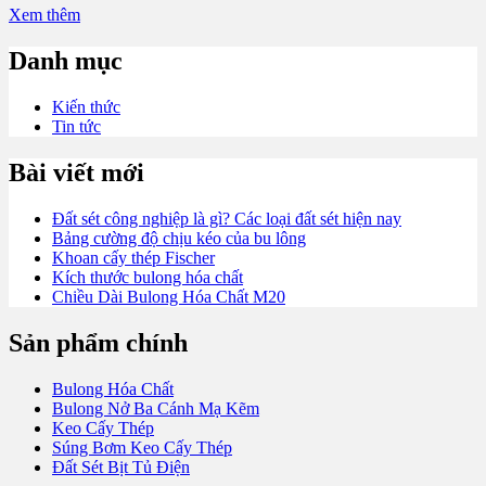
Xem thêm
Danh mục
Kiến thức
Tin tức
Bài viết mới
Đất sét công nghiệp là gì? Các loại đất sét hiện nay
Bảng cường độ chịu kéo của bu lông
Khoan cấy thép Fischer
Kích thước bulong hóa chất
Chiều Dài Bulong Hóa Chất M20
Sản phẩm chính
Bulong Hóa Chất
Bulong Nở Ba Cánh Mạ Kẽm
Keo Cấy Thép
Súng Bơm Keo Cấy Thép
Đất Sét Bịt Tủ Điện