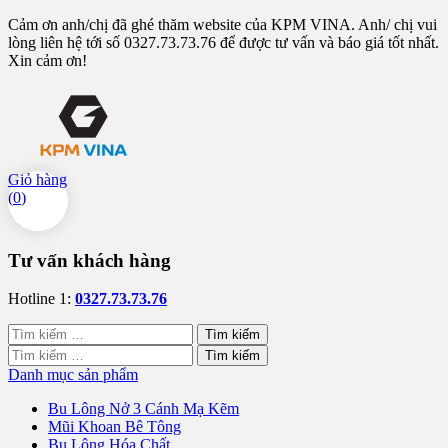
Cảm ơn anh/chị đã ghé thăm website của KPM VINA. Anh/ chị vui
lòng liên hệ tới số 0327.73.73.76 để được tư vấn và báo giá tốt nhất.
Xin cảm ơn!
Giỏ hàng
(
0
)
Tư vấn khách hàng
Hotline 1:
0327.73.73.76
Tìm
kiếm
Tìm
cho:
kiếm
Danh mục sản phẩm
cho:
Bu Lông Nở 3 Cánh Mạ Kẽm
Mũi Khoan Bê Tông
Bu Lông Hóa Chất