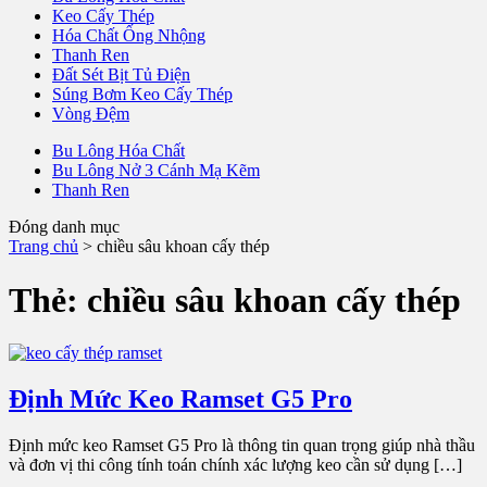
Keo Cấy Thép
Hóa Chất Ống Nhộng
Thanh Ren
Đất Sét Bịt Tủ Điện
Súng Bơm Keo Cấy Thép
Vòng Đệm
Bu Lông Hóa Chất
Bu Lông Nở 3 Cánh Mạ Kẽm
Thanh Ren
Đóng danh mục
Trang chủ
>
chiều sâu khoan cấy thép
Thẻ:
chiều sâu khoan cấy thép
Định Mức Keo Ramset G5 Pro
Định mức keo Ramset G5 Pro là thông tin quan trọng giúp nhà thầu
và đơn vị thi công tính toán chính xác lượng keo cần sử dụng […]