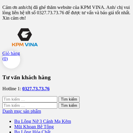
Cảm ơn anh/chị đã ghé thăm website của KPM VINA. Anh/ chị vui
lòng liên hệ tới số 0327.73.73.76 để được tư vấn và báo giá tốt nhất.
Xin cảm ơn!
Giỏ hàng
(
0
)
Tư vấn khách hàng
Hotline 1:
0327.73.73.76
Tìm
kiếm
Tìm
cho:
kiếm
Danh mục sản phẩm
cho:
Bu Lông Nở 3 Cánh Mạ Kẽm
Mũi Khoan Bê Tông
Bu Lông Hóa Chất