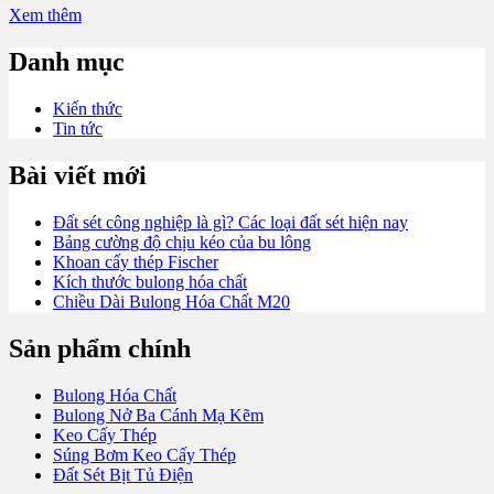
Xem thêm
Danh mục
Kiến thức
Tin tức
Bài viết mới
Đất sét công nghiệp là gì? Các loại đất sét hiện nay
Bảng cường độ chịu kéo của bu lông
Khoan cấy thép Fischer
Kích thước bulong hóa chất
Chiều Dài Bulong Hóa Chất M20
Sản phẩm chính
Bulong Hóa Chất
Bulong Nở Ba Cánh Mạ Kẽm
Keo Cấy Thép
Súng Bơm Keo Cấy Thép
Đất Sét Bịt Tủ Điện